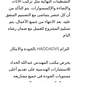
التشطيبات النهائية مثل تركيب الأثاث
والإضاءة والإكسسوارات. يتم التأكد من
أن كل عنصر يتماشى مع التصميم المتفق
عليه. بعد الانتهاء من جميع الأعمال، يتم
تسليم المشروع للعميل مع ضمان رضاه
التام.
التزام HADDADVS بالجودة والابتكار
يحرص مكتب المهندس عبدالله الحداد
للاستشارات الهندسية على تقديم أعلى
مستويات الجودة في جميع مشاريعه.
يتميز المكتب بفريق من المهندسين
والمصممين ذوي الخبرة العالية الذين
يعملون بجد لتحقيق رؤية العملاء بأعلى
معايير الجودة والابتكار. يلتزم المكتب