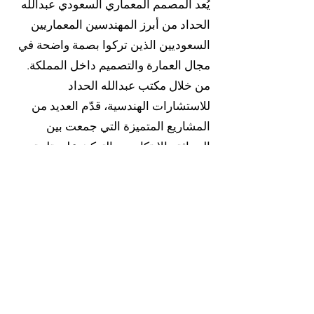
يُعد المصمم المعماري السعودي عبدالله
الحداد من أبرز المهندسين المعماريين
السعوديين الذين تركوا بصمة واضحة في
مجال العمارة والتصميم داخل المملكة.
من خلال مكتب عبدالله الحداد
للاستشارات الهندسية، قدّم العديد من
المشاريع المتميزة التي جمعت بين
الحداثة والابتكار، مع التركيز على تلبية
احتياجات السوق
.السعودي وتطلعات العملاء الباحثين عن
الفخامة والتميز
مهندسين معماريين سعوديين يتميزون
بالإبداع والخبرة في تصميم الفلل
والمباني الحديثة، بقيادة المصمم
المعماري السعودي عبدالله الحداد، الذي