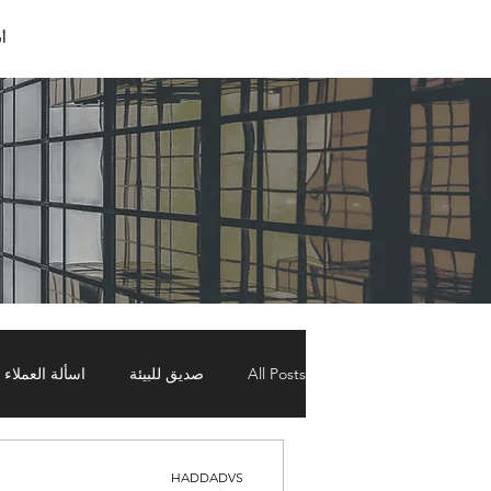
أس
All Posts
صديق للبيئة
اسألة العملاء
طرازات معمارية
العوازل الحرارية
HADDADVS