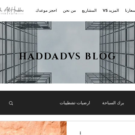
عارنا
VS المزيد
المشاريع
من نحن
احجز موعدك
HADDADVS BLOG
برك السباحة
ارضيات-تشطيبات
العزل المائي
مكيفات الهواء
العافية