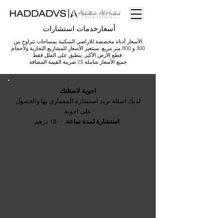
أسعارخدمات استشارات
الأسعار أدناه مخصصة للاراضي السكنية بمساحات تتراوح بين
300 و 800 متر مربع. ستتغير الأسعار للمشاريع التجارية ولأحجام
قطع الأرض الأكبر. ينطبق على الفلل فقط.
جميع الأسعار شاملة 5٪ ضريبة القيمة المضافة
اجوبة لاسئلتك
لديك اسئلة تريد استشارة المعماري بها والحصول
على اجوبة
١٥٠٠ درهم
استشارة لمدة ساعة: