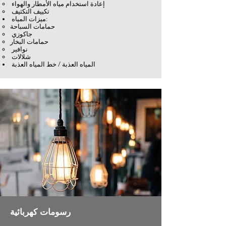
إعادة استخدام مياه الأمطار والهواء
تكييف التكثيف
ميزات المياه:
حمامات السباحة
جاكوزي
حمامات البخار
نوافير
شلالات
المياه العذبة / خط المياه العذبة
رسومات كهربائية