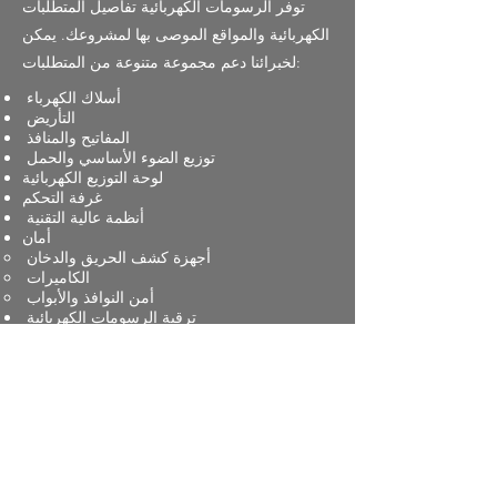
توفر الرسومات الكهربائية تفاصيل المتطلبات
الكهربائية والمواقع الموصى بها لمشروعك. يمكن
لخبرائنا دعم مجموعة متنوعة من المتطلبات:
أسلاك الكهرباء
التأريض
المفاتيح والمنافذ
توزيع الضوء الأساسي والحمل
لوحة التوزيع الكهربائية
غرفة التحكم
أنظمة عالية التقنية
أمان
أجهزة كشف الحريق والدخان
الكاميرات
أمن النوافذ والأبواب
ترقية الرسومات الكهربائية
أنظمة السماعات وتوزيع الصوت
نصيحة سينما المسرح المنزلي
الأبعاد
الأسلاك
الحد من الأصداء